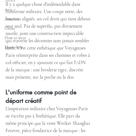
Africa
Il y a quelque chose d'indémodable dans 
Asia
l'uniforme militaire. Une coupe nette, des 
boutons alignés, un col droit qui tient debout 
America
tout seul. Pas de superflu, pas d'ornement 
China
inutile, juste une construction impeccable 
How to wear
qui traverse les décennies sans jamais sembler 
Know-how
datée. C'est cette esthétique que Voyageuses 
Paris réinterprète dans ses chemises et robes à 
col officier, en y ajoutant ce qui fait l'ADN 
de la marque : une broderie tigre, discrète 
mais présente, sur la poche ou le dos.
L'uniforme comme point de 
départ créatif
L'inspiration militaire chez Voyageuses Paris 
ne s'arrête pas à l'esthétique. Elle part du 
même principe que la veste Worker Shanghai 
Forever, pièce fondatrice de la marque : les 