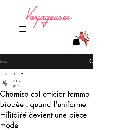
Post
All Posts
Félicie
All Posts
Jun 3
Chemise col officier femme
Travel diary
brodée : quand l'uniforme
Media
Designers stories
militaire devient une pièce
Gift ideas
mode