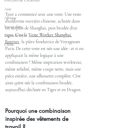
Portraits de Créateurs
Asie
Tout a commencé avec une veste. Une veste 
Afrique
d'uniforme ouvrière chinoise, achetée dans 
Savoir-faire
un surplus de Shanghai, puis brodée d'un 
tigre. C'est la 
Veste Worker Shanghai 
Leçon de style
Forever
, la pièce fondatrice de Voyageuses 
Chine
Paris. De cette veste est née une idée : et si on 
appliquait la même logique à une 
combinaison ? Même inspiration workwear, 
même solidité, même coupe nette, mais une 
pièce entière, une silhouette complète. C'est 
ainsi qu'est née la combinaison brodée, 
aujourd'hui déclinée en Tigre et en Dragon.
Pourquoi une combinaison 
inspirée des vêtements de 
travail ?