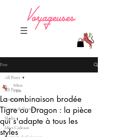
Post
All Posts
Félicie
All Posts
2 juin
La combinaison brodée
Amériques
Tigre ou Dragon : la pièce
Carnet de Voyageuses
Media
qui s'adapte à tous les
Idées Cadeaux
styles