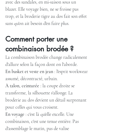
avec des sandales, en mi-saison sous un 
blazer. Elle voyage bien, ne se froisse pas 
trop, et la broderie tigre au dos fait son effet 
sans qu'on ait besoin d'en faire plus.
Comment porter une 
combinaison brodée ?
La combinaison brodée change radicalement 
d'allure selon la façon dont on l'aborde.
En basket et veste en jean
 : l'esprit workwear 
assumé, décontracté, urbain.
À talon, ceinturée
 : la coupe droite se 
transforme, la silhouette s'allonge. La 
broderie au dos devient un détail surprenant 
pour celles qui vous croisent.
En voyage
 : c'est là qu'elle excelle. Une 
combinaison, c'est une tenue entière. Pas 
d'assemblage le matin, pas de valise 