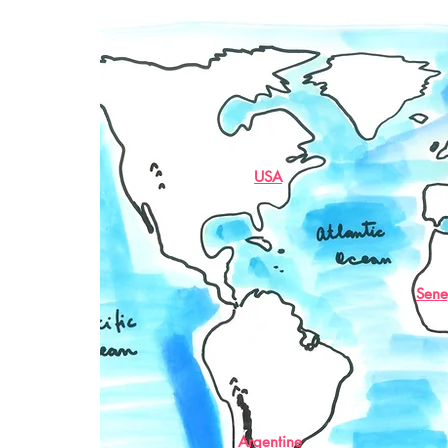
USA
Sene
Argentine