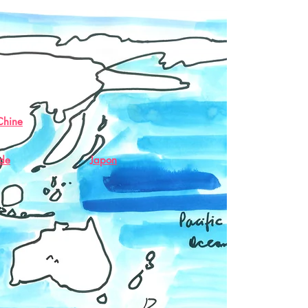
Chine
nde
Japon