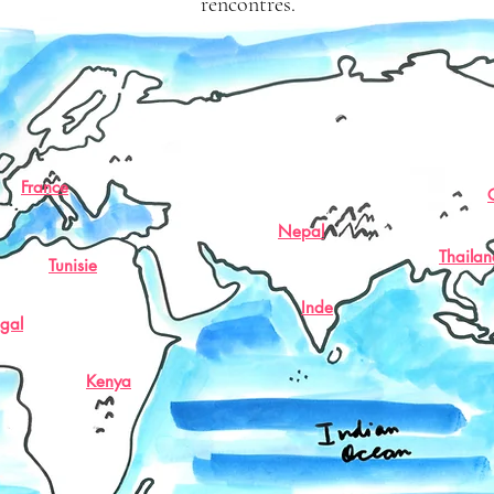
rencontres.
France
Nepal
Thaila
Tunisie
Inde
gal
Kenya