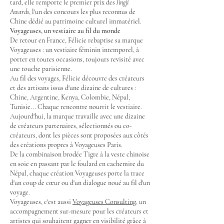
tard, elle remporte le premier prix des
Jingji
Awards
, l'un des concours les plus reconnus de
Chine dédié au patrimoine culturel immatériel.
Voyageuses, un vestiaire au fil du monde
De retour en France, Félicie rebaptise sa marque
Voyageuses : un vestiaire féminin intemporel, à
porter en toutes occasions, toujours revisité avec
une touche parisienne.
Au fil des voyages, Félicie découvre des créateurs
et des artisans issus d'une dizaine de cultures :
Chine, Argentine, Kenya, Colombie, Népal,
Tunisie... Chaque rencontre nourrit le vestiaire.
Aujourd'hui, la marque travaille avec une dizaine
de créateurs partenaires, sélectionnés ou co-
créateurs, dont les pièces sont proposées aux côtés
des créations propres à Voyageuses Paris.
De la combinaison brodée Tigre à la veste chinoise
en soie en passant par le foulard en cachemire du
Népal, chaque création Voyageuses porte la trace
d'un coup de cœur ou d'un dialogue noué au fil d'un
voyage.
Voyageuses, c'est aussi
Voyageuses Consulting
, un
accompagnement sur-mesure pour les créateurs et
artistes qui souhaitent gagner en visibilité grâce à