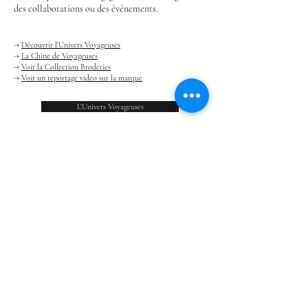
des collaborations ou des événements.
→
Découvrir l'Univers Voyageuses
→
La Chine de Voyageuses
→
Voir la Collection Broderies
→
Voir un reportage video sur la marque
L'Univers Voyageuses
Abonnez-vous à notre newsletter!
Email
OK