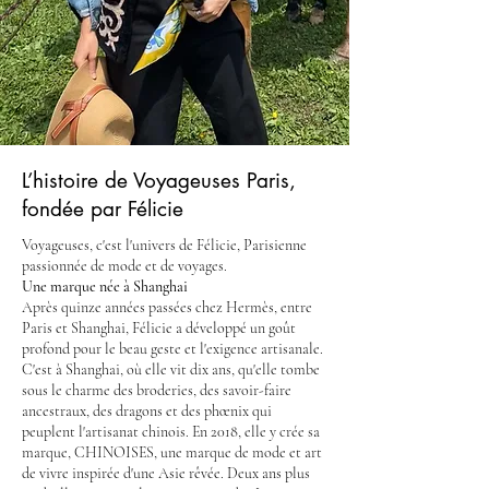
L’histoire de Voyageuses Paris,
fondée par Félicie
Voyageuses, c'est l'univers de Félicie, Parisienne
passionnée de mode et de voyages.
Une marque née à Shanghai
Après quinze années passées chez Hermès, entre
Paris et Shanghai, Félicie a développé un goût
profond pour le beau geste et l'exigence artisanale.
C'est à Shanghai, où elle vit dix ans, qu'elle tombe
sous le charme des broderies, des savoir-faire
ancestraux, des dragons et des phœnix qui
peuplent l'artisanat chinois. En 2018, elle y crée sa
marque, CHINOISES, une marque de mode et art
de vivre inspirée d'une Asie rêvée. Deux ans plus