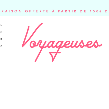
VRAISON OFFERTE À PARTIR DE 150€ 
NE
OS
CT
ES