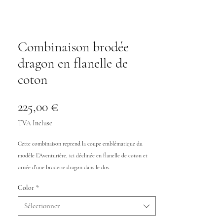
Combinaison brodée
dragon en flanelle de
coton
Prix
225,00 €
TVA Incluse
Cette combinaison reprend la coupe emblématique du
modèle L’Aventurière, ici déclinée en flanelle de coton et
ornée d’une broderie dragon dans le dos.
Pensée comme une variation autour de cette pièce
Color
*
signature, elle offre une allure plus douce et plus hiver, tout
en conservant la force graphique de la broderie.
Sélectionner