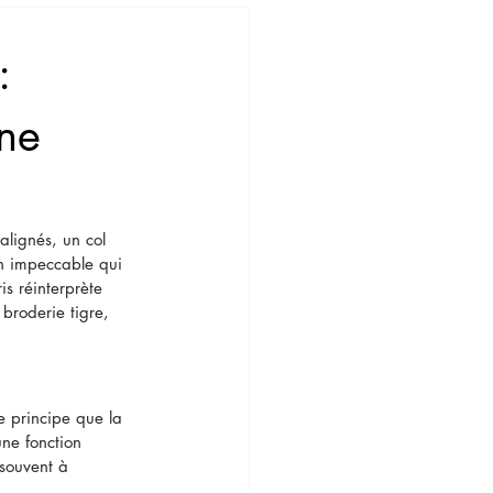
:
une
alignés, un col 
on impeccable qui 
s réinterprète 
broderie tigre, 
e principe que la 
ne fonction 
 souvent à 