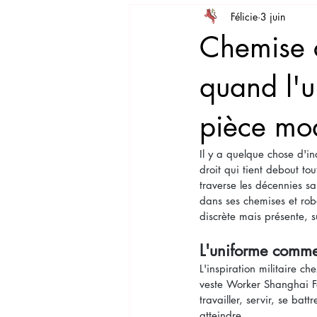
Félicie
3 juin
Savoir-faire
Leçon de style
Chemise c
quand l'u
pièce mo
Il y a quelque chose d'i
droit qui tient debout to
traverse les décennies s
dans ses chemises et robe
discrète mais présente, s
L'uniforme comme 
L'inspiration militaire c
veste Worker Shanghai Fo
travailler, servir, se ba
atteindre.