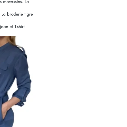
s mocassins. La 
 La broderie tigre 
ean et T-shirt 