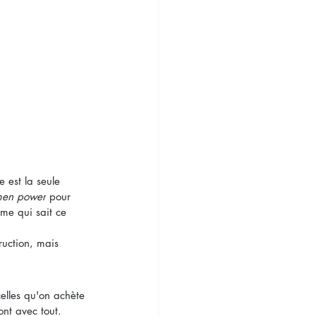
e est la seule 
en power
 pour 
me qui sait ce 
ruction, mais 
elles qu'on achète 
ont avec tout. 