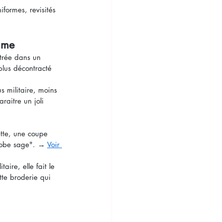
formes, revisités 
.
emme
trée dans un 
plus décontracté 
s militaire, moins 
raitre un joli 
ette, une coupe 
"robe sage". → 
Voir 
aire, elle fait le 
tte broderie qui 