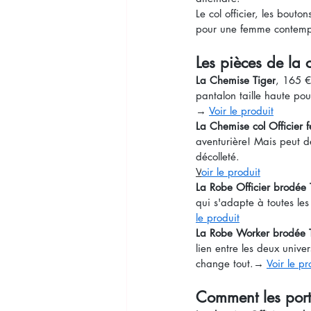
Le col officier, les bout
pour une femme contempor
Les pièces de la 
La Chemise Tiger
, 165 €
pantalon taille haute pou
→ 
Voir le produit
La Chemise col Officier
aventurière! Mais peut de
décolleté.
V
oir le produit
La Robe Officier brodée 
qui s'adapte à toutes le
le produit
La Robe Worker brodée 
lien entre les deux univer
change tout.→ 
Voir le pr
Comment les port