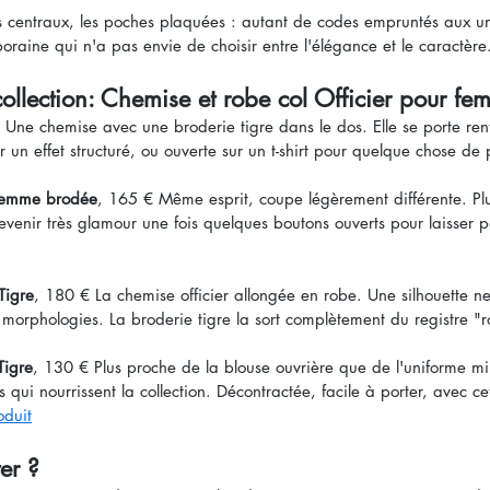
ons centraux, les poches plaquées : autant de codes empruntés aux uni
aine qui n'a pas envie de choisir entre l'élégance et le caractère
collection: Chemise et robe col Officier pour f
 Une chemise avec une broderie tigre dans le dos. Elle se porte ren
r un effet structuré, ou ouverte sur un t-shirt pour quelque chose de 
 femme brodée
, 165 € Même esprit, coupe légèrement différente. Plu
venir très glamour une fois quelques boutons ouverts pour laisser pa
Tigre
, 180 € La chemise officier allongée en robe. Une silhouette n
s morphologies. La broderie tigre la sort complètement du registre 
Tigre
, 130 € Plus proche de la blouse ouvrière que de l'uniforme milit
s qui nourrissent la collection. Décontractée, facile à porter, avec ce
oduit
er ?