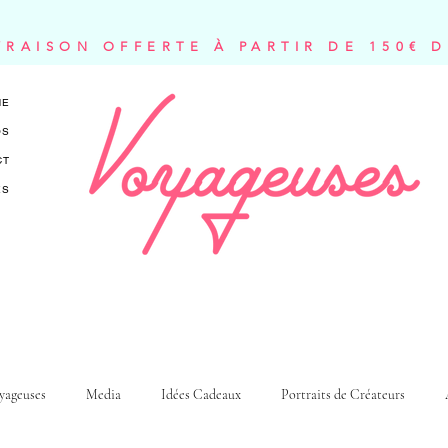
VRAISON OFFERTE À PARTIR DE 150€ 
NE
OS
CT
ES
yageuses
Media
Idées Cadeaux
Portraits de Créateurs