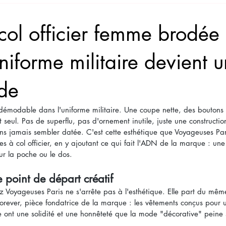
Chine
ol officier femme brodée 
niforme militaire devient 
de
ndémodable dans l'uniforme militaire. Une coupe nette, des boutons 
ut seul. Pas de superflu, pas d'ornement inutile, juste une constructi
ans jamais sembler datée. C'est cette esthétique que Voyageuses Pari
s à col officier, en y ajoutant ce qui fait l'ADN de la marque : une 
ur la poche ou le dos.
point de départ créatif
hez Voyageuses Paris ne s'arrête pas à l'esthétique. Elle part du mêm
rever, pièce fondatrice de la marque : les vêtements conçus pour u
ttre ont une solidité et une honnêteté que la mode "décorative" peine