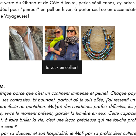
e verre du Ghana et de Côte d'Ivoire, perles vénitiennes, cylindres 
déal pour "pimper" un pull en hiver, à porter seul ou en accumulati
e de Voyageuses!
Je veux un collier!
e:
frique parce que c’est un continent immense et pluriel. Chaque pay
 ses contrastes. Et pourtant, partout où je suis allée, j’ai ressenti un 
manifeste au quotidien. Malgré des conditions parfois difficiles, les
es, vivre le moment présent, garder la lumière en eux. Cette capacité
, à faire briller la vie, c’est une leçon précieuse qui me touche pr
 de cœur?
ar sa douceur et son hospitalité, le Mali par sa profondeur culturelle