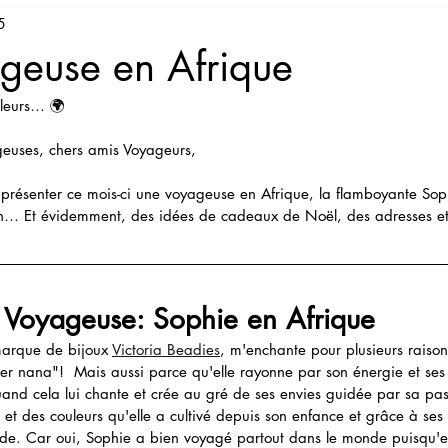
5
Chine
geuse en Afrique
lleurs… 🌍
geuses, chers amis Voyageurs,
 présenter ce mois-ci une voyageuse en Afrique, la flamboyante Sop
en… Et évidemment, des idées de cadeaux de Noël, des adresses et 
e Voyageuse: Sophie en Afrique
marque de bijoux 
Victoria Beadies
, m'enchante pour plusieurs raison
er nana"!  Mais aussi parce qu'elle rayonne par son énergie et ses 
uand cela lui chante et crée au gré de ses envies guidée par sa pas
fs et des couleurs qu'elle a cultivé depuis son enfance et grâce à ses
e. Car oui, Sophie a bien voyagé partout dans le monde puisqu'ell