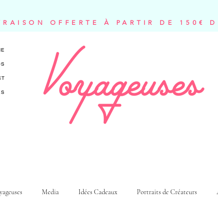
VRAISON OFFERTE À PARTIR DE 150€ 
NE
OS
CT
ES
yageuses
Media
Idées Cadeaux
Portraits de Créateurs