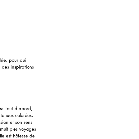
hie, pour qui 
des inspirations 
s: Tout d'abord, 
tenues colorées, 
sion et son sens 
 multiples voyages 
e est hôtesse de 