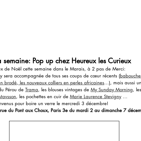
a semaine: Pop up chez Heureux les Curieux 
ux de Noël cette semaine dans le Marais, à 2 pas de Merci:
s y sera accompagnée de tous ses coups de cœur récents (
babouches
lin brodé
,
 les nouveaux colliers en perles africaines
…), mais aussi un
 du Pérou de 
Trama
, les blouses vintages de 
My Sunday Morning
, le
stavsson
, les pochettes en cuir de 
Marie Laurence Stevigny
 … 
ienvenus pour boire un verre le mercredi 3 décembre! 
 rue du Pont aux Choux, Paris 3e du mardi 2 au dimanche 7 déce