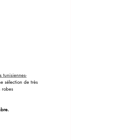
 tunisiennes-
e sélection de très 
s robes 
mbre.