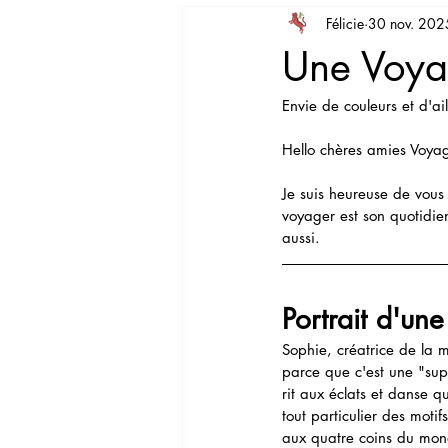
Félicie
30 nov. 202
Savoir-faire
Leçon de style
Une Voya
Envie de couleurs et d'ai
Hello chères amies Voya
Je suis heureuse de vous
voyager est son quotidi
aussi.
Portrait d'un
Sophie, créatrice de la 
parce que c'est une "sup
rit aux éclats et danse q
tout particulier des moti
aux quatre coins du mond