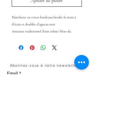
Ajouter au panier
Manchette en coton bordeaux brodée la main à
d’étain et doublée d’agneau noir.
Artisanat traditionnel d’une ethnie Miao du
Guizhou.
Proudly made in China.
Abonnez-vous à notre newsletter!
Email
OK