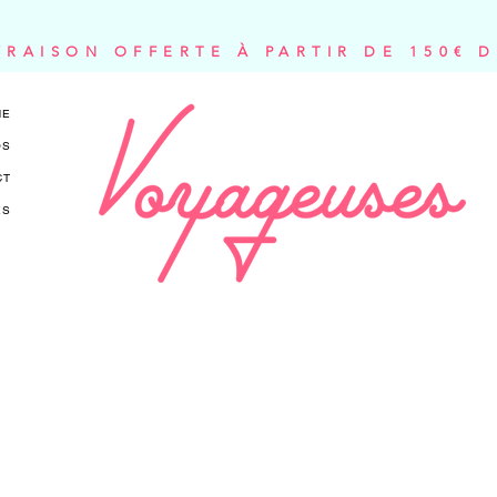
VRAISON OFFERTE À PARTIR DE 150€ 
NE
OS
CT
ES