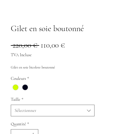
Gilet en soie boutonné
Prix
Prix
 220,00 € 
110,00 €
original
promotionnel
TVA Incluse
Gilet en soie bicolore boutonné 
Couleurs
*
Taille
*
Sélectionner
Quantité
*