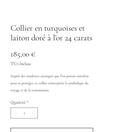
Collier en turquoises et
laiton doré à l’or 24 carats
Prix
185,00 €
TVA Incluse
Inspiré des amulettes asiatiques que l’on portait autrefois
pour se protéger, ce collier réinterprète la symbolique du
voyage et de la transmission.
Les perles turquoise évoquent la sérénité, tandis que la pièce
Quantité
*
centrale dorée , sculptée comme un bijou ancien , célèbre le
savoir-faire artisanal et la lumière du geste.
Un bijou qui raconte l’équilibre entre héritage et modernité,
entre tradition et allure parisienne — l’essence même de