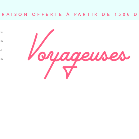
VRAISON OFFERTE À PARTIR DE 150€ 
NE
OS
CT
ES