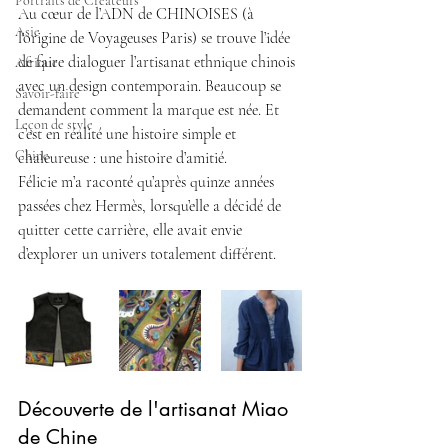
Portraits de Créateurs
Au cœur de l’ADN de CHINOISES (à 
Asie
l'origine de Voyageuses Paris) se trouve l’idée 
de faire dialoguer l’artisanat ethnique chinois 
Afrique
avec un design contemporain. Beaucoup se 
Savoir-faire
demandent comment la marque est née. Et 
Leçon de style
c’est en réalité une histoire simple et 
Chine
chaleureuse : une histoire d’amitié.
Félicie m’a raconté qu’après quinze années 
passées chez Hermès, lorsqu’elle a décidé de 
quitter cette carrière, elle avait envie 
d’explorer un univers totalement différent.
Découverte de l'artisanat Miao 
de Chine