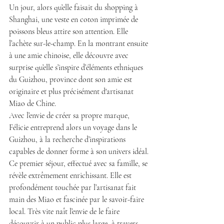
Un jour, alors qu’elle faisait du shopping à 
Shanghai, une veste en coton imprimée de 
poissons bleus attire son attention. Elle 
l’achète sur-le-champ. En la montrant ensuite 
à une amie chinoise, elle découvre avec 
surprise qu’elle s’inspire d’éléments ethniques 
du Guizhou, province dont son amie est 
originaire et plus précisément d'artisanat 
Miao de Chine.
Avec l’envie de créer sa propre marque, 
Félicie entreprend alors un voyage dans le 
Guizhou, à la recherche d’inspirations 
capables de donner forme à son univers idéal. 
Ce premier séjour, effectué avec sa famille, se 
révèle extrêmement enrichissant. Elle est 
profondément touchée par l’artisanat fait 
main des Miao et fascinée par le savoir-faire 
local. Très vite naît l’envie de le faire 
découvrir à un public plus large, à travers 