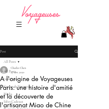
Post
All Posts
Charles Chen
All Posts
27 nov. 2020
A l'origine de Voyageuses
Amériques
Paris: une histoire d'amitié
Carnet de Voyageuses
Media
et la découverte de
Idées Cadeaux
l'artisanat Miao de Chine