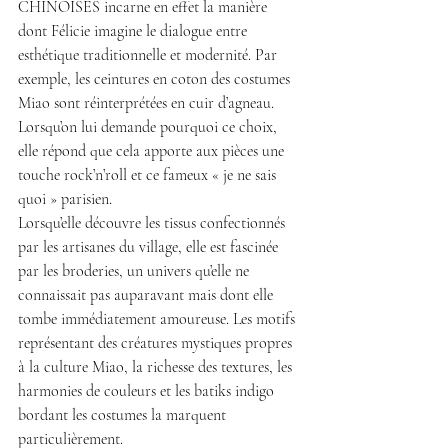
CHINOISES incarne en effet la manière 
dont Félicie imagine le dialogue entre 
esthétique traditionnelle et modernité. Par 
exemple, les ceintures en coton des costumes 
Miao sont réinterprétées en cuir d’agneau. 
Lorsqu’on lui demande pourquoi ce choix, 
elle répond que cela apporte aux pièces une 
touche rock’n’roll et ce fameux « je ne sais 
quoi » parisien.
Lorsqu’elle découvre les tissus confectionnés 
par les artisanes du village, elle est fascinée 
par les broderies, un univers qu’elle ne 
connaissait pas auparavant mais dont elle 
tombe immédiatement amoureuse. Les motifs 
représentant des créatures mystiques propres 
à la culture Miao, la richesse des textures, les 
harmonies de couleurs et les batiks indigo 
bordant les costumes la marquent 
particulièrement.