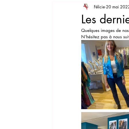
Félicie
20 mai 202
Savoir-faire
Leçon de style
Les derni
Quelques images de nos 
N’hésitez pas à nous sui