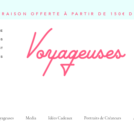
VRAISON OFFERTE À PARTIR DE 150€ 
NE
OS
CT
ES
yageuses
Media
Idées Cadeaux
Portraits de Créateurs