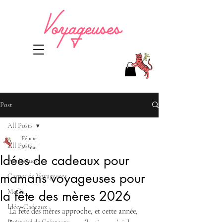
Post
All Posts
Félicie
All Posts
25 mai
Idées de cadeaux pour
Amériques
mamans voyageuses pour
Carnet de Voyageuses
Media
la fête des mères 2026
Idées Cadeaux
La fête des mères approche, et cette année, 