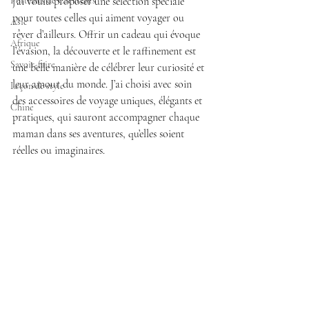
Portraits de Créateurs
j’ai voulu proposer une sélection spéciale 
pour toutes celles qui aiment voyager ou 
Asie
rêver d’ailleurs. Offrir un cadeau qui évoque 
Afrique
l’évasion, la découverte et le raffinement est 
Savoir-faire
une belle manière de célébrer leur curiosité et 
leur amour du monde. J’ai choisi avec soin 
Leçon de style
des accessoires de voyage uniques, élégants et 
Chine
pratiques, qui sauront accompagner chaque 
maman dans ses aventures, qu’elles soient 
réelles ou imaginaires.