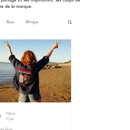
aire de la marque.
Asie
Afrique
Félicie
11 juin
oir-faire