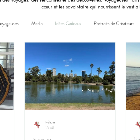
cœur et les savoir-faire qui nourrissent le vesti
Voyageuses
Media
Idées Cadeaux
Portraits de Créateurs
Chine
Félicie
13 juil.
Amériques
Sav