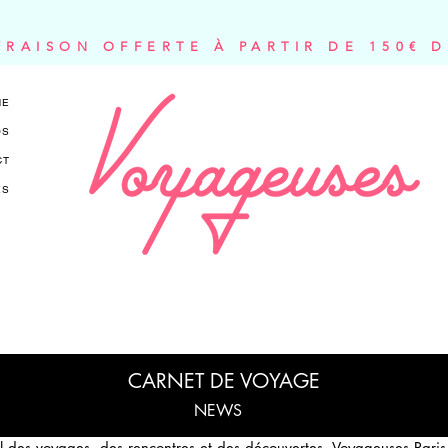
VRAISON OFFERTE À PARTIR DE 150€ 
NE
OS
CT
ES
CARNET DE VOYAGE
NEWS
il des voyages, des rencontres et des découvertes, Voyageuses Paris 