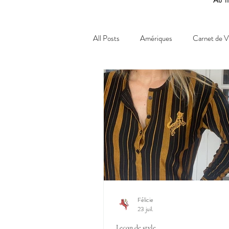
All Posts
Amériques
Carnet de 
Savoir-faire
Leçon de style
Félicie
23 juil.
Leçon de style